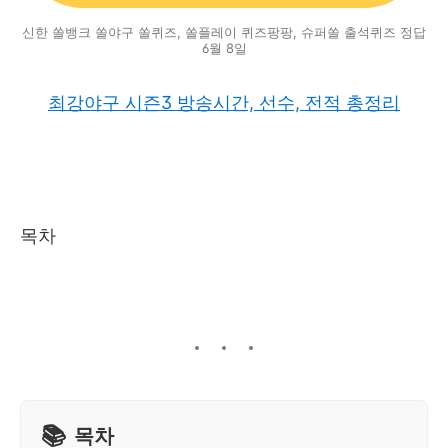
신한 쏠뱅크 쏠야구 쏠퀴즈, 쏠플레이 퀴즈팡팡, 슈퍼쏠 출석퀴즈 정답
6월 8일
최강야구 시즌3 방송시간, 선수, 전적 총정리
목차
목차