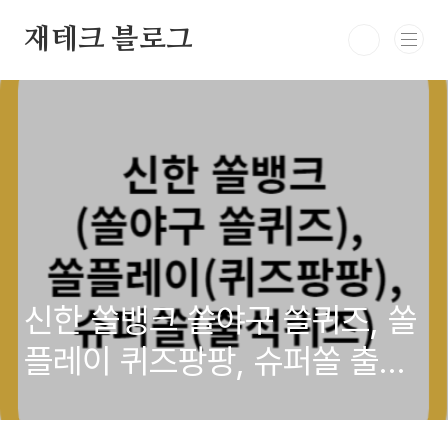
본문 바로가기
재테크 블로그
신한 쏠뱅크 쏠야구 쏠퀴즈, 쏠
플레이 퀴즈팡팡, 슈퍼쏠 출석
퀴즈 정답 6월 8일