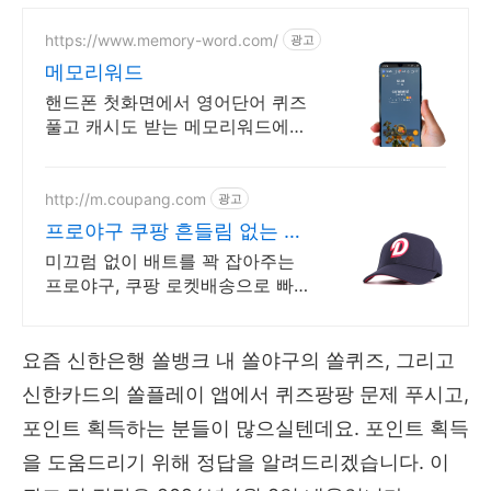
https://www.memory-word.com/
광고
메모리워드
핸드폰 첫화면에서 영어단어 퀴즈
풀고 캐시도 받는 메모리워드에서
영어공부하세요!
http://m.coupang.com
광고
프로야구 쿠팡 흔들림 없는 강
력한 그립
미끄럼 없이 배트를 꽉 잡아주는
프로야구, 쿠팡 로켓배송으로 빠르
게 경험하세요! 부드럽고 편안한
야구장갑, 와우회원 무료배송으로
직접 착용해보세요.
요즘 신한은행 쏠뱅크 내 쏠야구의 쏠퀴즈, 그리고
신한카드의 쏠플레이 앱에서 퀴즈팡팡 문제 푸시고,
포인트 획득하는 분들이 많으실텐데요. 포인트 획득
을 도움드리기 위해 정답을 알려드리겠습니다. 이