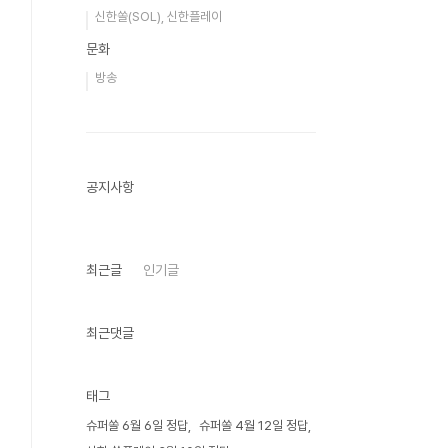
신한쏠(SOL), 신한플레이
문화
방송
공지사항
최근글
인기글
최근댓글
태그
슈퍼쏠 6월 6일 정답
슈퍼쏠 4월 12일 정답