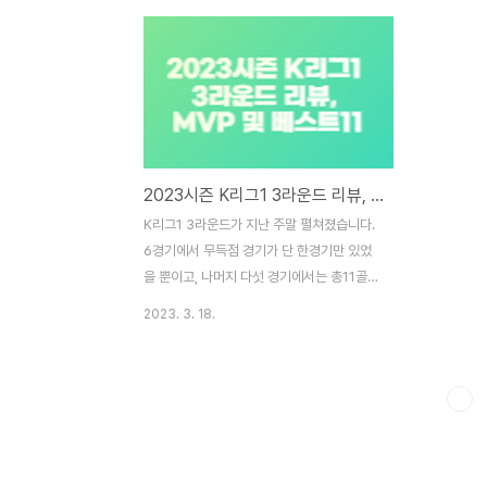
승리를 거두었습니다. 양 팀은 지속적으로 상
가졌습니다. 
대편 골문을 노렸으나 결과로 연결시키지는
널티킥을 성
못하였습니다. 그러던 후반 34분, 충남아산
닌 강원의 선
은 강민규의 벼락같은 중거리슛으로 한 점 앞
었습니다. 그
서 나갑니다. 이 골을 끝까지 지킨 충남아산
았습니다. 
이 드디어 시즌 첫승을 신고하였습니다. 경남
만들어내지는
vs 충북청주 신생팀 충북청주가 강팀 경남을
추가 시간이 
2023시즌 K리그1 3라운드 리뷰, MVP 및 베스트11
상대로 이변을 일으킬 뻔했습니다. 충북 청주
이호재가 혼
는 전반 8분, 낮게 깔아주는 약속된 코너킥을
시키며 동점
K리그1 3라운드가 지난 주말 펼쳐졌습니다.
피터가 슈팅으로 성공시키며 앞서가가기 시
주 vs 인천
6경기에서 무득점 경기가 단 한경기만 있었
작하였으며, 27..
부터 약속된 
을 뿐이고, 나머지 다섯 경기에서는 총11골이
터졌습니다. 간단하게 3라운드 리뷰를 진행
2023. 3. 18.
하겠습니다. 3라운드 리뷰 수원FC vs 수원
삼성 이번시즌 첫번째 수원 더비에서 수원FC
가 먼저 웃었습니다. 수원FC는 전반 40분,
코너킥 상황에서 이광혁 선수가 선제골을 넣
은데 이어, 후반 초반에는 무릴로가 역습 상
황에서 골을 터트리며 2대0으로 앞서 나갑니
다. 그러나, 수원삼성 역시 이대로 질 수는 없