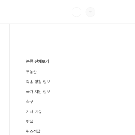
분류 전체보기
부동산
각종 생활 정보
국가 지원 정보
축구
기타 이슈
맛집
퀴즈정답