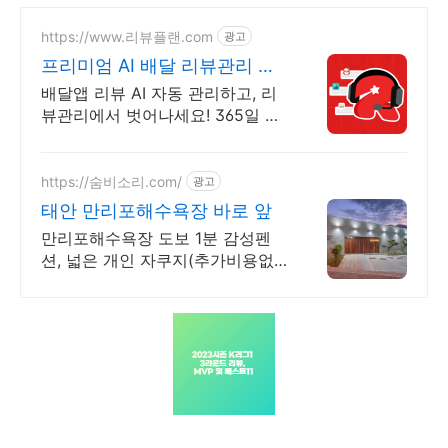
https://www.리뷰플랜.com
광고
프리미엄 AI 배달 리뷰관리 리
뷰 컴플레인 완벽 처리!
배달앱 리뷰 AI 자동 관리하고, 리
뷰관리에서 벗어나세요! 365일 매
일 자동으로 사람보다 더 정확한
AI 응대 시스템 - 리뷰 스트레스 이
젠 받지 마세요!
https://숨비소리.com/
광고
태안 만리포해수욕장 바로 앞
만리포해수욕장 도보 1분 감성펜
션, 넓은 개인 자쿠지(추가비용없
음) NEW 신규오픈 (간식바구니 제
공)