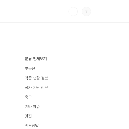
분류 전체보기
부동산
각종 생활 정보
국가 지원 정보
축구
기타 이슈
맛집
퀴즈정답