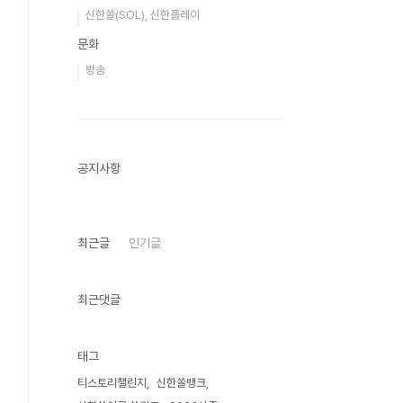
신한쏠(SOL), 신한플레이
문화
방송
공지사항
최근글
인기글
최근댓글
태그
티스토리챌린지
신한쏠뱅크