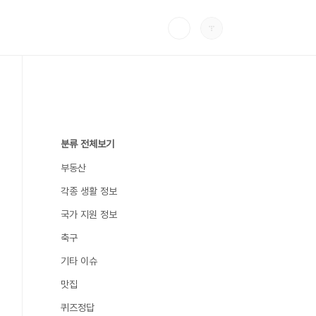
분류 전체보기
부동산
각종 생활 정보
국가 지원 정보
축구
기타 이슈
맛집
퀴즈정답