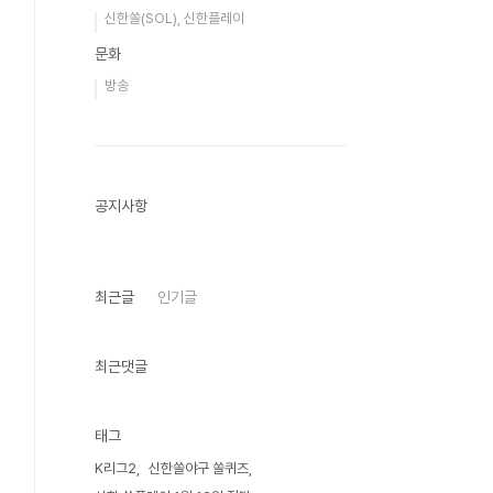
신한쏠(SOL), 신한플레이
문화
방송
공지사항
최근글
인기글
최근댓글
태그
K리그2
신한쏠야구 쏠퀴즈