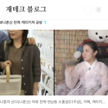
본문 바로가기
재테크 블로그
나혼산 찬혁 캐리커쳐 공방
1
나혼자 산다(나혼산) 악뮤 찬혁 연남동 소품샵(다꾸샵), 카페, 캐리커쳐샵은? 514회