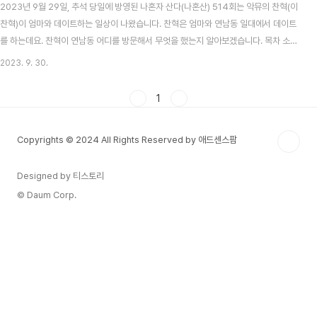
2023년 9월 29일, 추석 당일에 방영된 나혼자 산다(나혼산) 514회는 악뮤의 찬혁(이
찬혁)이 엄마와 데이트하는 일상이 나왔습니다. 찬혁은 엄마와 연남동 일대에서 데이트
를 하는데요. 찬혁이 연남동 어디를 방문해서 무엇을 했는지 알아보겠습니다. 목차 소품
샵에 방문한 찬혁 - 메이드바이 홍대 찬혁은 다꾸(다이어리 꾸미기)에 빠진 엄마와 함께
2023. 9. 30.
소품샵을 먼저 방문합니다. 모자는 여러 스티커를 보다가 동생인 수현을 닮은 스티커를
보며 우스갯소리를 하기도 하고, 얼굴 천재 단어를 보면서는 우리 집에 얼굴 천재 없잖아
1
라는 농담을 하기도 합니다. 여기에서 찬혁은 엄마를 위해 다양한 스티커를 사줍니다. 가
격이 11만 원이 넘어서 패널들이 놀라기도 했습니다. 이찬혁이 방문했던 소품샵은 메이
Copyrights © 2024 All Rights Reserved by 애드센스팜
드바이 홍대라는 곳입니다...
Designed by 티스토리
© Daum Corp.