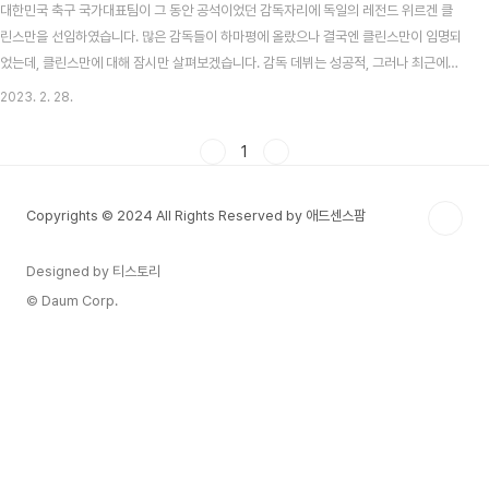
대한민국 축구 국가대표팀이 그 동안 공석이었던 감독자리에 독일의 레전드 위르겐 클
린스만을 선임하였습니다. 많은 감독들이 하마평에 올랐으나 결국엔 클린스만이 임명되
었는데, 클린스만에 대해 잠시만 살펴보겠습니다. 감독 데뷔는 성공적, 그러나 최근에는
좋지 않아 클린스만은 2004년, 유로 2004에서 두 대회 연속 조별예선 탈락한 독일 대
2023. 2. 28.
표팀의 재건을 맡아 2년 뒤 자국에서 열린 월드컵에서 3위라는 성공적인 열매를 만들어
냈습니다. 당시 발락과 프링스의 노련한 중원을 바탕으로 람과 같은 신예들을 기용하며
1
공격적인 축구로 전세계를 환호하게 만들었습니다. 2년의 휴식 후 2008년 여름, 그는
바이에른 뮌헨 감독으로 임명되었으나, 한 시즌을 채우지 못하고 2009년 봄에 경질됩
Copyrights © 2024 All Rights Reserved by 애드센스팜
니다. 실제로 해당 시즌 바이에른 뮌..
Designed by 티스토리
© Daum Corp.