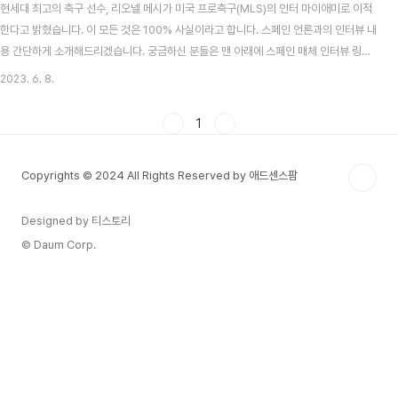
현세대 최고의 축구 선수, 리오넬 메시가 미국 프로축구(MLS)의 인터 마이애미로 이적
한다고 밝혔습니다. 이 모든 것은 100% 사실이라고 합니다. 스페인 언론과의 인터뷰 내
용 간단하게 소개해드리겠습니다. 궁금하신 분들은 맨 아래에 스페인 매체 인터뷰 링크
걸어드릴 테니 번역기 돌려서 직접 보셔도 됩니다. 목차 메시 인터뷰 메시는 스페인 매체
2023. 6. 8.
인 SPORT와 문도 데포르티보와의 인터뷰에서 인터 마이애미로의 이적이 100% 확정
되었음을 밝혔습니다. 바르샤와도 이야기 하였음 메시는 인터뷰에서 먼저 파리 셍제르
1
망(PSG)에서 지난 2년간 초반엔 힘들었으나 나중엔 나쁘지 않았다고 밝혔습니다. 그리
고 PSG와의 계약이 끝나면서 바르셀로나로의 복귀 역시 염두를 하였으나 바르셀로나
Copyrights © 2024 All Rights Reserved by 애드센스팜
내부 사정에 의해 본인이 갈 수 없었..
Designed by 티스토리
© Daum Corp.