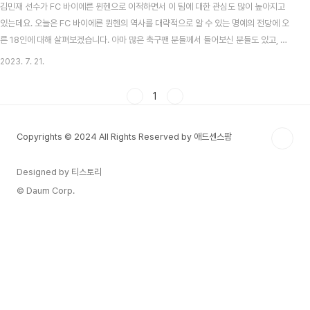
김민재 선수가 FC 바이에른 뮌헨으로 이적하면서 이 팀에 대한 관심도 많이 높아지고
있는데요. 오늘은 FC 바이에른 뮌헨의 역사를 대략적으로 알 수 있는 명예의 전당에 오
른 18인에 대해 살펴보겠습니다. 아마 많은 축구팬 분들께서 들어보신 분들도 있고, 모
르시는 분들도 있으리라 생각합니다. 목차 1930년대 1930년대는 분데스리가 출범 전
2023. 7. 21.
입니다. 바이에른 뮌헨이 첫 트로피를 들어 올릴 당시라고 생각하시면 되겠습니다. Der
'Erste Meister'(첫번째 챔피언) 콘라트 하이트캄프 (1928 ~ 1936) 콘라트 하이트캄
1
프는 바이에른 뮌헨이 1931/32 시즌 첫 독일 트로피를 얻을 때의 주장이며, 2차 대전
이전의 트로피를 지켜낸 인물로도 유명하다고 합니다. 1970년대 이 때이때 독일은 전신
Copyrights © 2024 All Rights Reserved by 애드센스팜
서..
Designed by 티스토리
© Daum Corp.