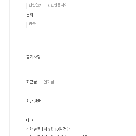
신한쏠(SOL), 신한플레이
문화
방송
공지사항
최근글
인기글
최근댓글
태그
신한 쏠플레이 3월 10일 정답