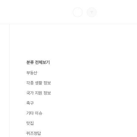
분류 전체보기
부동산
각종 생활 정보
국가 지원 정보
축구
기타 이슈
맛집
퀴즈정답