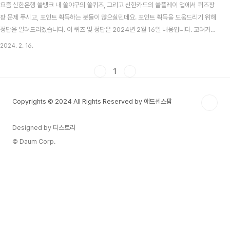
요즘 신한은행 쏠뱅크 내 쏠야구의 쏠퀴즈, 그리고 신한카드의 쏠플레이 앱에서 퀴즈팡
팡 문제 푸시고, 포인트 획득하는 분들이 많으실텐데요. 포인트 획득을 도움드리기 위해
정답을 알려드리겠습니다. 이 퀴즈 및 정답은 2024년 2월 16일 내용입니다. 고려거란
전쟁 시청률 맞추기 이벤트 알아보기 목차 신한 쏠뱅크 쏠야구(쏠퀴즈) 2월 16일 문제
2024. 2. 16.
및 정답 신한 쏠뱅크 쏠야구 2월 16일 문제 다음중, 신한은행을 거래하는 만 18세 이상
만 39세 이하 모든 청년 고객을 위해 특별한 예적금이 공개되는 날은 2024년 언제일
1
까요? 신한 쏠뱅크 쏠야구 2월 16일 정답 2월 20일 신한카드 쏠플레이 퀴즈팡팡 2월
16일 문제 및 정답 신한카드 쏠플레이 퀴즈팡팡 2월 16일 문제 새롭게 온에어한 신한
Copyrights © 2024 All Rights Reserved by 애드센스팜
SOL페이의 광..
Designed by 티스토리
© Daum Corp.