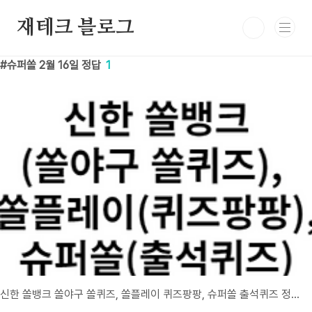
본문 바로가기
재테크 블로그
슈퍼쏠 2월 16일 정답
1
신한 쏠뱅크 쏠야구 쏠퀴즈, 쏠플레이 퀴즈팡팡, 슈퍼쏠 출석퀴즈 정답 2월 16일