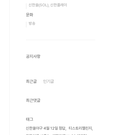
신한쏠(SOL), 신한플레이
문화
방송
공지사항
최근글
인기글
최근댓글
태그
신한쏠야구 4월 12일 정답
티스토리챌린지