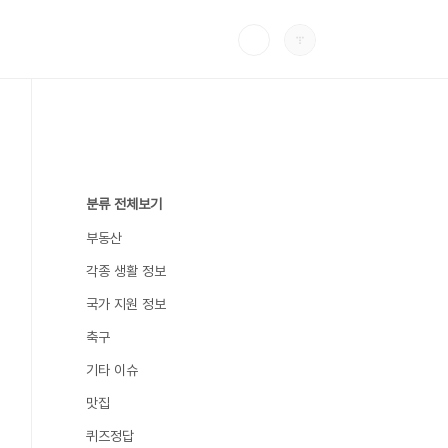
분류 전체보기
부동산
각종 생활 정보
국가 지원 정보
축구
기타 이슈
맛집
퀴즈정답