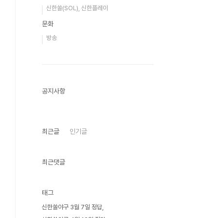
신한쏠(SOL), 신한플레이
문화
방송
공지사항
최근글
인기글
최근댓글
태그
신한쏠야구 3월 7일 정답