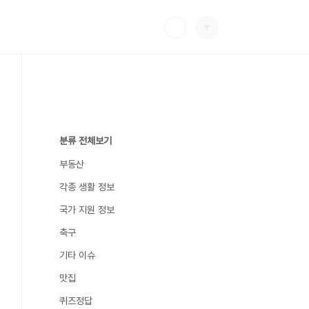
분류 전체보기
부동산
각종 생활 정보
국가 지원 정보
축구
기타 이슈
맛집
퀴즈정답