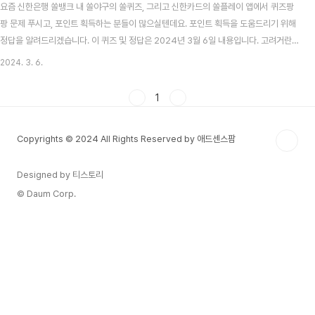
요즘 신한은행 쏠뱅크 내 쏠야구의 쏠퀴즈, 그리고 신한카드의 쏠플레이 앱에서 퀴즈팡
팡 문제 푸시고, 포인트 획득하는 분들이 많으실텐데요. 포인트 획득을 도움드리기 위해
정답을 알려드리겠습니다. 이 퀴즈 및 정답은 2024년 3월 6일 내용입니다. 고려거란
전쟁 시청률 맞추기 이벤트 알아보기 목차 신한 쏠뱅크 쏠야구(쏠퀴즈) 3월 6일 문제 및
2024. 3. 6.
정답 신한 쏠뱅크 쏠야구 3월 6일 문제 각 구단의 스프링캠프가 마무리 되고 있습니다.
다음중 KIA타이거즈 스프링캠프의 자체 MVP로 선정된 야수는 누구일까요? 신한 쏠뱅
1
크 쏠야구 3월 6일 정답 윤도현 신한카드 쏠플레이 퀴즈팡팡 3월 6일 문제 및 정답 신
한카드 쏠플레이 퀴즈팡팡 3월 6일 문제 SOL트래블 체크카드 외화 환전 고객은 MLB
Copyrights © 2024 All Rights Reserved by 애드센스팜
서울시리즈 티켓 응모권..
Designed by 티스토리
© Daum Corp.