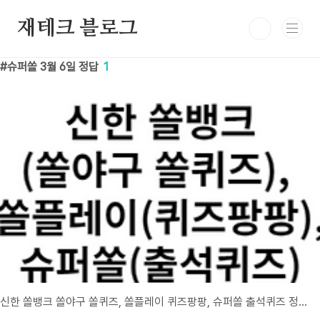
본문 바로가기
재테크 블로그
슈퍼쏠 3월 6일 정답
1
신한 쏠뱅크 쏠야구 쏠퀴즈, 쏠플레이 퀴즈팡팡, 슈퍼쏠 출석퀴즈 정답 3월 6일