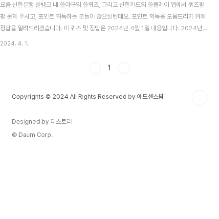
요즘 신한은행 쏠뱅크 내 쏠야구의 쏠퀴즈, 그리고 신한카드의 쏠플레이 앱에서 퀴즈팡
팡 문제 푸시고, 포인트 획득하는 분들이 많으실텐데요. 포인트 획득을 도움드리기 위해
정답을 알려드리겠습니다. 이 퀴즈 및 정답은 2024년 4월 1일 내용입니다. 2024년
22대 총선 여야 후보 대진표 - 서울시 한강 이남 지역 목차 신한 쏠뱅크 쏠야구(쏠퀴즈)
2024. 4. 1.
4월 1일 문제 및 정답 신한 쏠뱅크 쏠야구 4월 1일 문제 KBO 리그 최초 200승 기록을
가진 레전드 선수는 누구일까요? 신한 쏠뱅크 쏠야구 4월 1일 정답 송진우 신한카드 쏠
1
플레이 퀴즈팡팡 4월 1일 문제 및 정답 신한카드 쏠플레이 퀴즈팡팡 4월 1일 문제 최대
50% 할인 혜택을 받을 수 있는 통큰 마이샵 데이는 매월 1일에 단 하루 운영될까요? 신
Copyrights © 2024 All Rights Reserved by 애드센스팜
한카..
Designed by 티스토리
© Daum Corp.