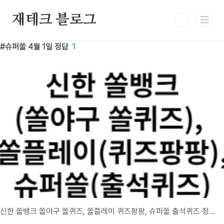
본문 바로가기
재테크 블로그
슈퍼쏠 4월 1일 정답
1
신한 쏠뱅크 쏠야구 쏠퀴즈, 쏠플레이 퀴즈팡팡, 슈퍼쏠 출석퀴즈 정답 4월 1일