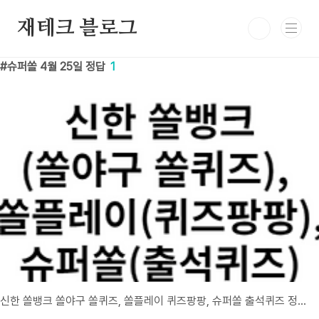
본문 바로가기
재테크 블로그
슈퍼쏠 4월 25일 정답
1
신한 쏠뱅크 쏠야구 쏠퀴즈, 쏠플레이 퀴즈팡팡, 슈퍼쏠 출석퀴즈 정답 4월 25일