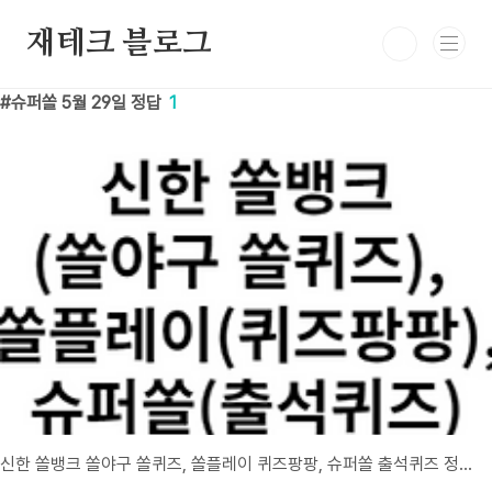
본문 바로가기
재테크 블로그
슈퍼쏠 5월 29일 정답
1
신한 쏠뱅크 쏠야구 쏠퀴즈, 쏠플레이 퀴즈팡팡, 슈퍼쏠 출석퀴즈 정답 5월 29일