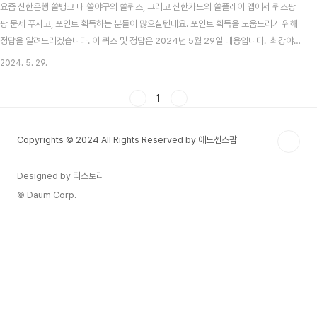
요즘 신한은행 쏠뱅크 내 쏠야구의 쏠퀴즈, 그리고 신한카드의 쏠플레이 앱에서 퀴즈팡
팡 문제 푸시고, 포인트 획득하는 분들이 많으실텐데요. 포인트 획득을 도움드리기 위해
정답을 알려드리겠습니다. 이 퀴즈 및 정답은 2024년 5월 29일 내용입니다. 최강야
구 시즌3 방송시간, 선수, 전적 총정리 목차 신한 쏠뱅크 쏠야구(쏠퀴즈) 5월 29일 문
2024. 5. 29.
제 및 정답신한 쏠뱅크 쏠야구 5월 29일 문제 다음 중 올스타 팬투표가 가능한 채널이
아닌 것은 무엇일까요? 신한 쏠뱅크 쏠야구 5월 29일 정답 네이버 2024 KBO 프
1
로야구, 자동투구판정(ABS) 시스템 도입! 기계가 스트라이크 볼 판정2024 KBO는 이
사회를 열고, 금년부터 도입할 제도를 확정지었습니다. 제도에는 눈여겨볼만한 제도들
Copyrights © 2024 All Rights Reserved by 애드센스팜
이 많이 보..
Designed by 티스토리
© Daum Corp.