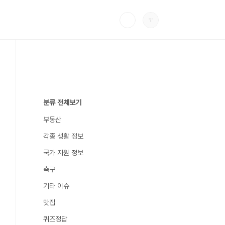
분류 전체보기
부동산
각종 생활 정보
국가 지원 정보
축구
기타 이슈
맛집
퀴즈정답