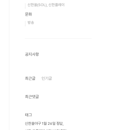
신한쏠(SOL), 신한플레이
문화
방송
공지사항
최근글
인기글
최근댓글
태그
신한쏠야구 1월 26일 정답