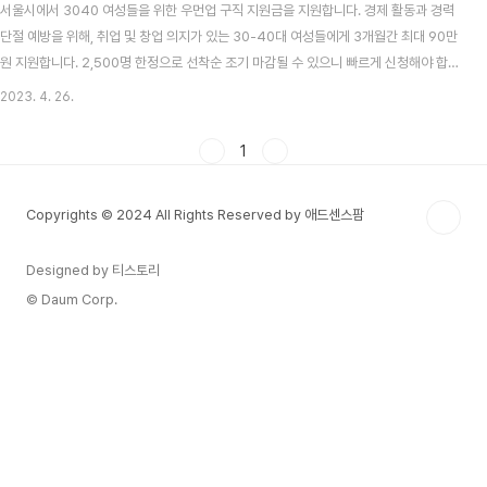
서울시에서 3040 여성들을 위한 우먼업 구직 지원금을 지원합니다. 경제 활동과 경력
단절 예방을 위해, 취업 및 창업 의지가 있는 30-40대 여성들에게 3개월간 최대 90만
원 지원합니다. 2,500명 한정으로 선착순 조기 마감될 수 있으니 빠르게 신청해야 합니
다. 자신의 자격을 몰라도 신청부터 해야 혜택 받을 순위에 들어갈 수 있으니 아래 링크
2023. 4. 26.
에서 신청부터 하시길 바랍니다. 신청 방법 현재는 방문 신청 및 이메일 신청만 가능하
며, 온라인 신청은 불가능합니다. 5월 중으로 온라인 신청페이지를 오픈 한다고 하나,
1
2500명 선착순인만큼 그 전에 마감 될 것으로 보입니다. 조기 마감 전 두가지 방법으로
빠르게 접수 하시길 바랍니다. 신청서 작성 후, 서울시 27개의 여성인력개발기관 중 서
Copyrights © 2024 All Rights Reserved by 애드센스팜
비스 연계 희망기관..
Designed by 티스토리
© Daum Corp.