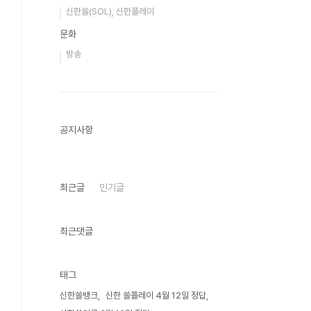
신한쏠(SOL), 신한플레이
문화
방송
공지사항
최근글
인기글
최근댓글
태그
신한쏠뱅크
신한 쏠플레이 4월 12일 정답