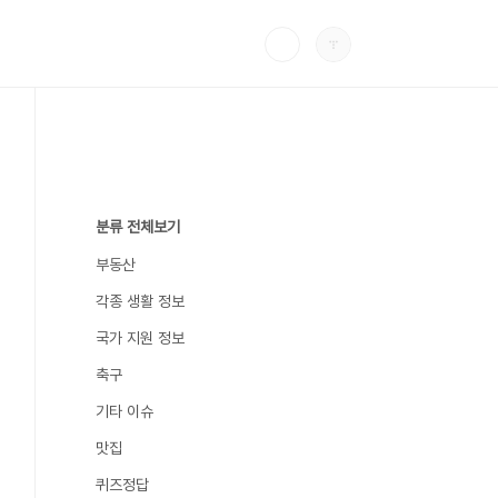
분류 전체보기
부동산
각종 생활 정보
국가 지원 정보
축구
기타 이슈
맛집
퀴즈정답