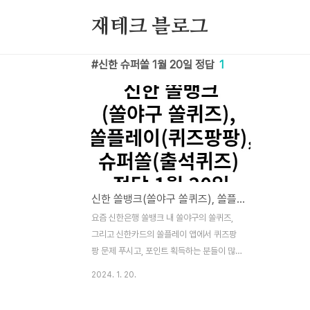
본문 바로가기
재테크 블로그
신한 슈퍼쏠 1월 20일 정답
1
신한 쏠뱅크(쏠야구 쏠퀴즈), 쏠플레이(퀴즈팡팡), 슈퍼쏠(출석퀴즈) 정답 1월 20일
요즘 신한은행 쏠뱅크 내 쏠야구의 쏠퀴즈,
그리고 신한카드의 쏠플레이 앱에서 퀴즈팡
팡 문제 푸시고, 포인트 획득하는 분들이 많
으실텐데요. 포인트 획득을 도움드리기 위해
2024. 1. 20.
정답을 알려드리겠습니다. 이 퀴즈 및 정답은
2024년 1월 20일 내용입니다. 고려거란전