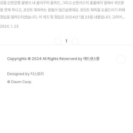
요즘 신한은행 쏠뱅크 내 쏠야구의 쏠퀴즈, 그리고 신한카드의 쏠플레이 앱에서 퀴즈팡
팡 문제 푸시고, 포인트 획득하는 분들이 많으실텐데요. 포인트 획득을 도움드리기 위해
정답을 알려드리겠습니다. 이 퀴즈 및 정답은 2024년 1월 23일 내용입니다. 고려거란
전쟁 시청률 맞추기 이벤트 알아보기 목차 신한 쏠뱅크 쏠야구(쏠퀴즈) 1월 23일 문제
2024. 1. 23.
및 정답 신한 쏠뱅크 쏠야구 1월 23일 문제 KBO리그 출범 원년(1982년) KBO 야구팀
의 명칭이 아닌 것은 무엇일까요? 신한 쏠뱅크 쏠야구 1월 23일 정답 SSG 랜더스 신한
1
카드 쏠플레이 퀴즈팡팡 1월 23일 문제 및 정답 신한카드 쏠플레이 퀴즈팡팡 1월 23일
문제 산리오 신용카드를 이용하고 응모하면 선착순으로 산리오 스페셜 굿즈 5종을 받을
Copyrights © 2024 All Rights Reserved by 애드센스팜
수 있나요? ..
Designed by 티스토리
© Daum Corp.