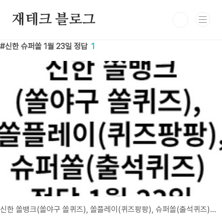
본문 바로가기
재테크 블로그
신한 슈퍼쏠 1월 23일 정답
1
신한 쏠뱅크(쏠야구 쏠퀴즈), 쏠플레이(퀴즈팡팡), 슈퍼쏠(출석퀴즈) 정답 1월 23일