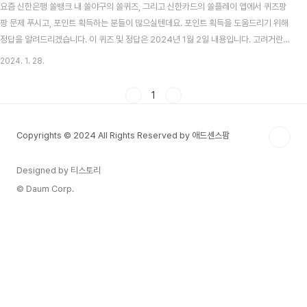
요즘 신한은행 쏠뱅크 내 쏠야구의 쏠퀴즈, 그리고 신한카드의 쏠플레이 앱에서 퀴즈팡
팡 문제 푸시고, 포인트 획득하는 분들이 많으실텐데요. 포인트 획득을 도움드리기 위해
정답을 알려드리겠습니다. 이 퀴즈 및 정답은 2024년 1월 2일 내용입니다. 고려거란전
쟁 시청률 맞추기 이벤트 알아보기 목차 신한 쏠뱅크 쏠야구(쏠퀴즈) 1월 28일 문제 및
2024. 1. 28.
정답 신한 쏠뱅크 쏠야구 1월 28일 문제 지난 17일 삼성 라이온즈의 오승환 선수는 2년
22억의 FA기록을 맺었는데요. 오승환 선수의 한 시즌 개인 최다 세이브 기록은 몇개일
1
까요? 신한 쏠뱅크 쏠야구 1월 28일 정답 47개 신한카드 쏠플레이 퀴즈팡팡 1월 28일
문제 및 정답 신한카드 쏠플레이 퀴즈팡팡 1월 28일 문제 신한카드 마이데이터 서비스
Copyrights © 2024 All Rights Reserved by 애드센스팜
가 처음이면 미..
Designed by 티스토리
© Daum Corp.