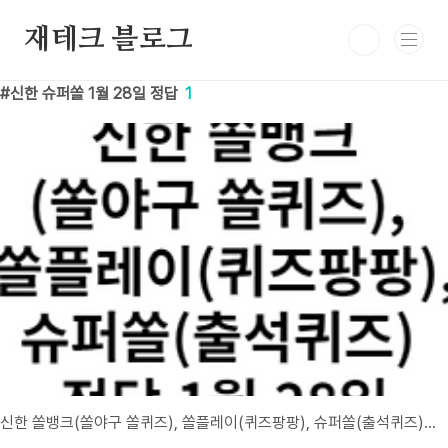
본문 바로가기
재테크 블로그
신한 슈퍼쏠 1월 28일 정답
1
신한 쏠뱅크(쏠야구 쏠퀴즈), 쏠플레이(퀴즈팡팡), 슈퍼쏠(출석퀴즈) 정답 1월 28일