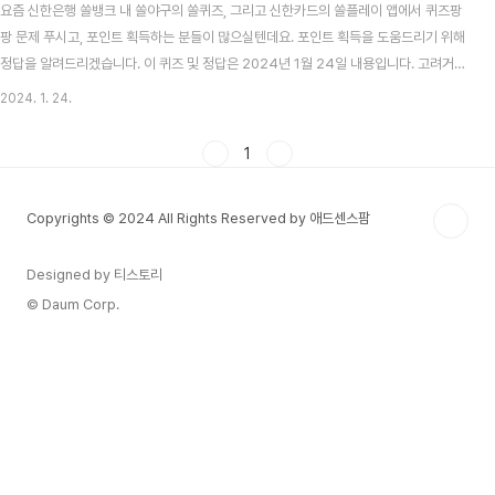
요즘 신한은행 쏠뱅크 내 쏠야구의 쏠퀴즈, 그리고 신한카드의 쏠플레이 앱에서 퀴즈팡
팡 문제 푸시고, 포인트 획득하는 분들이 많으실텐데요. 포인트 획득을 도움드리기 위해
정답을 알려드리겠습니다. 이 퀴즈 및 정답은 2024년 1월 24일 내용입니다. 고려거란
전쟁 시청률 맞추기 이벤트 알아보기 목차 신한 쏠뱅크 쏠야구(쏠퀴즈) 1월 24일 문제
2024. 1. 24.
및 정답 신한 쏠뱅크 쏠야구 1월 24일 문제 2023년 한국프로야구의 우승팀은 LG 트
윈스 였는데요, LG트윈스의 전신팀의 명칭은 무엇일까요? 신한 쏠뱅크 쏠야구 1월 24
1
일 정답 MBC 청룡 신한카드 쏠플레이 퀴즈팡팡 1월 24일 문제 및 정답 신한카드 쏠플
레이 퀴즈팡팡 1월 24일 문제 산후조리원 X 신한카드 이벤트를 통해 제휴 조리원 이용
Copyrights © 2024 All Rights Reserved by 애드센스팜
시 조리원 혜택이 추가..
Designed by 티스토리
© Daum Corp.