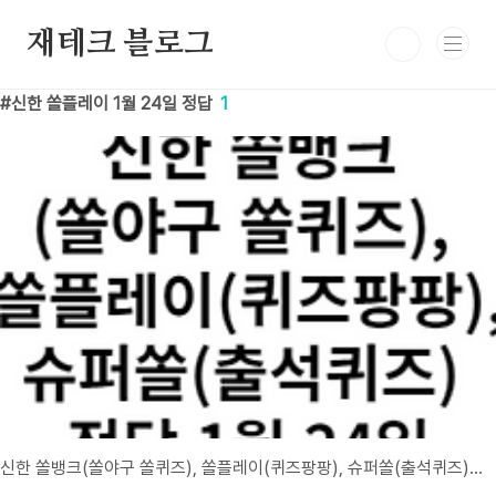
본문 바로가기
재테크 블로그
신한 쏠플레이 1월 24일 정답
1
신한 쏠뱅크(쏠야구 쏠퀴즈), 쏠플레이(퀴즈팡팡), 슈퍼쏠(출석퀴즈) 정답 1월 24일