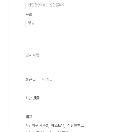
신한쏠(SOL), 신한플레이
문화
방송
공지사항
최근글
인기글
최근댓글
태그
최강야구 시즌3
베스트11
신한쏠뱅크