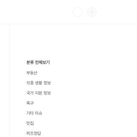
분류 전체보기
부동산
각종 생활 정보
국가 지원 정보
축구
기타 이슈
맛집
퀴즈정답