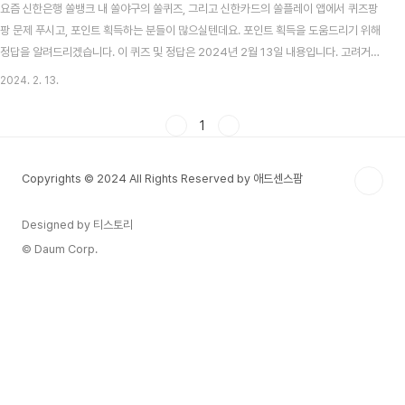
요즘 신한은행 쏠뱅크 내 쏠야구의 쏠퀴즈, 그리고 신한카드의 쏠플레이 앱에서 퀴즈팡
팡 문제 푸시고, 포인트 획득하는 분들이 많으실텐데요. 포인트 획득을 도움드리기 위해
정답을 알려드리겠습니다. 이 퀴즈 및 정답은 2024년 2월 13일 내용입니다. 고려거란
전쟁 시청률 맞추기 이벤트 알아보기 목차 신한 쏠뱅크 쏠야구(쏠퀴즈) 2월 13일 문제
2024. 2. 13.
및 정답 신한 쏠뱅크 쏠야구 2월 13일 문제 신한 행복바우처(아이행복 바우처, 청소년
행복바우처)를 이용하여 주택청약종합저축 가입 시 얼마를 지원받을 수 있을까요? 신한
1
쏠뱅크 쏠야구 2월 13일 정답 2만원 신한카드 쏠플레이 퀴즈팡팡 2월 13일 문제 및 정
답 신한카드 쏠플레이 퀴즈팡팡 2월 13일 문제 신한카드 스마트폰케어 서비스는 휴대
Copyrights © 2024 All Rights Reserved by 애드센스팜
폰 파손 시 보상해주는 금..
Designed by 티스토리
© Daum Corp.