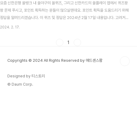
요즘 신한은행 쏠뱅크 내 쏠야구의 쏠퀴즈, 그리고 신한카드의 쏠플레이 앱에서 퀴즈팡
팡 문제 푸시고, 포인트 획득하는 분들이 많으실텐데요. 포인트 획득을 도움드리기 위해
정답을 알려드리겠습니다. 이 퀴즈 및 정답은 2024년 2월 17일 내용입니다. 고려거란
전쟁 시청률 맞추기 이벤트 알아보기 목차 신한 쏠뱅크 쏠야구(쏠퀴즈) 2월 17일 문제
2024. 2. 17.
및 정답 신한 쏠뱅크 쏠야구 2월 17일 문제 2월 14일에 출시된 프리미엄 여행카드
SOL트래블카드를 통해 100% 우대받을 수 있는 통화 종류는 몇개일까요? 신한 쏠뱅크
1
쏠야구 2월 17일 정답 30 신한카드 쏠플레이 퀴즈팡팡 2월 17일 문제 및 정답 신한카
드 쏠플레이 퀴즈팡팡 2월 17일 문제 신한 SOL페이 디스커버에서 소개하는 미셸 들라
Copyrights © 2024 All Rights Reserved by 애드센스팜
크루아, 파리의 벨 ..
Designed by 티스토리
© Daum Corp.