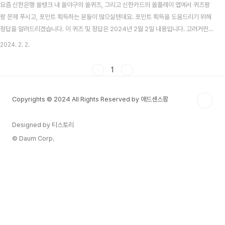
요즘 신한은행 쏠뱅크 내 쏠야구의 쏠퀴즈, 그리고 신한카드의 쏠플레이 앱에서 퀴즈팡
팡 문제 푸시고, 포인트 획득하는 분들이 많으실텐데요. 포인트 획득을 도움드리기 위해
정답을 알려드리겠습니다. 이 퀴즈 및 정답은 2024년 2월 2일 내용입니다. 고려거란
전쟁 시청률 맞추기 이벤트 알아보기 목차 신한 쏠뱅크 쏠야구(쏠퀴즈) 2월 2일 문제 및
2024. 2. 2.
정답 신한 쏠뱅크 쏠야구 2월 2일 문제 다음 중 두산베어스의 마스코트 이름은 무엇일
까요? 신한 쏠뱅크 쏠야구 2월 2일 정답 철웅이 신한카드 쏠플레이 퀴즈팡팡 2월 2일
1
문제 및 정답 신한카드 쏠플레이 퀴즈팡팡 2월 2일 문제 이번 주말 열리는 '올댓 웨딩박
람회-서울' 행사를 신청한 예비 신혼부부 방문 고객님께 100% 드리는 사은품은 충전식
Copyrights © 2024 All Rights Reserved by 애드센스팜
손난로일까요? 신한카드..
Designed by 티스토리
© Daum Corp.