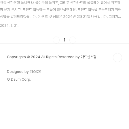
요즘 신한은행 쏠뱅크 내 쏠야구의 쏠퀴즈, 그리고 신한카드의 쏠플레이 앱에서 퀴즈팡
팡 문제 푸시고, 포인트 획득하는 분들이 많으실텐데요. 포인트 획득을 도움드리기 위해
정답을 알려드리겠습니다. 이 퀴즈 및 정답은 2024년 2월 21일 내용입니다. 고려거란
전쟁 시청률 맞추기 이벤트 알아보기 목차 신한 쏠뱅크 쏠야구(쏠퀴즈) 2월 21일 문제
2024. 2. 21.
및 정답 신한 쏠뱅크 쏠야구 2월 21일 문제 신한 SOL트래블 체크카드 혜택 중 공항라
운지 무료 이용 횟수는 연 몇회 일까요? 신한 쏠뱅크 쏠야구 2월 21일 정답 2회 신한카
1
드 쏠플레이 퀴즈팡팡 2월 21일 문제 및 정답 신한카드 쏠플레이 퀴즈팡팡 2월 21일 문
제 My월세 최초 신청(임차인)하고 3개월 연속 납부하면 3개월분 이용수수료 캐시백 혜
Copyrights © 2024 All Rights Reserved by 애드센스팜
택이 있다? 신한..
Designed by 티스토리
© Daum Corp.