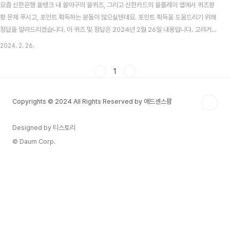
요즘 신한은행 쏠뱅크 내 쏠야구의 쏠퀴즈, 그리고 신한카드의 쏠플레이 앱에서 퀴즈팡
팡 문제 푸시고, 포인트 획득하는 분들이 많으실텐데요. 포인트 획득을 도움드리기 위해
정답을 알려드리겠습니다. 이 퀴즈 및 정답은 2024년 2월 26일 내용입니다. 고려거란
전쟁 시청률 맞추기 이벤트 알아보기 목차 신한 쏠뱅크 쏠야구(쏠퀴즈) 2월 26일 문제
2024. 2. 26.
및 정답 신한 쏠뱅크 쏠야구 2월 26일 문제 한국 프로야구 최고령 등판 기록을 가진 선
수의 이름은 누구일까요? 신한 쏠뱅크 쏠야구 2월 26일 정답 송진우 신한카드 쏠플레
1
이 퀴즈팡팡 2월 26일 문제 및 정답 신한카드 쏠플레이 퀴즈팡팡 2월 26일 문제 신한
SOL페이 디스커버 2월 Playlist의 주제는 영화 속 장면이 떠오르는 OST이다? 신한카
Copyrights © 2024 All Rights Reserved by 애드센스팜
드 쏠플레이 퀴..
Designed by 티스토리
© Daum Corp.