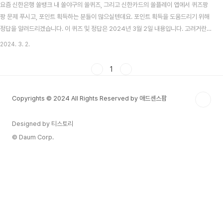
요즘 신한은행 쏠뱅크 내 쏠야구의 쏠퀴즈, 그리고 신한카드의 쏠플레이 앱에서 퀴즈팡
팡 문제 푸시고, 포인트 획득하는 분들이 많으실텐데요. 포인트 획득을 도움드리기 위해
정답을 알려드리겠습니다. 이 퀴즈 및 정답은 2024년 3월 2일 내용입니다. 고려거란
전쟁 시청률 맞추기 이벤트 알아보기 목차 신한 쏠뱅크 쏠야구(쏠퀴즈) 3월 2일 문제 및
2024. 3. 2.
정답 신한 쏠뱅크 쏠야구 3월 2일 문제 다음 중 KBO 최초로 시즌 600타수를 기록한
선수는? 신한 쏠뱅크 쏠야구 3월 2일 정답 이대형 신한카드 쏠플레이 퀴즈팡팡 3월 2
1
일 문제 및 정답 신한카드 쏠플레이 퀴즈팡팡 3월 2일 문제 신한 SOL페이 '운세타로 서
비스'에서 이달의 운세를 통해 3월 나의 운을 확인해 볼 수 있다? 신한카드 쏠플레이 퀴
Copyrights © 2024 All Rights Reserved by 애드센스팜
즈팡팡 3월 2일..
Designed by 티스토리
© Daum Corp.