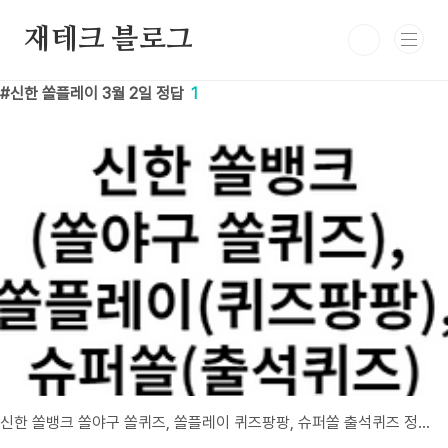
본문 바로가기
재테크 블로그
신한 쏠플레이 3월 2일 정답
1
신한 쏠뱅크 쏠야구 쏠퀴즈, 쏠플레이 퀴즈팡팡, 슈퍼쏠 출석퀴즈 정답 3월 2일