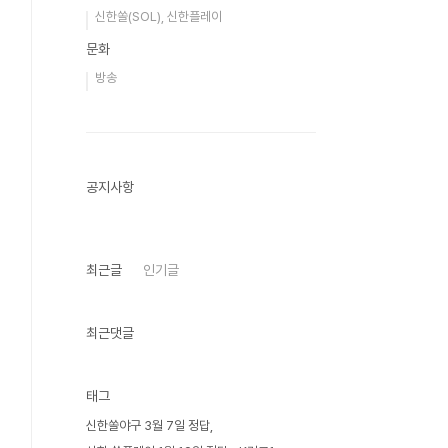
신한쏠(SOL), 신한플레이
문화
방송
공지사항
최근글
인기글
최근댓글
태그
신한쏠야구 3월 7일 정답