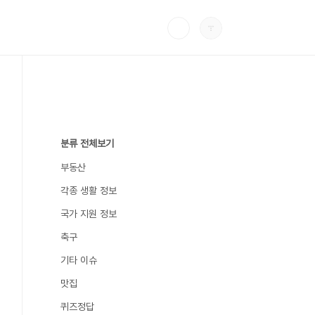
분류 전체보기
부동산
각종 생활 정보
국가 지원 정보
축구
기타 이슈
맛집
퀴즈정답