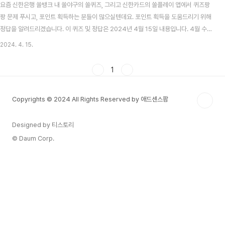
요즘 신한은행 쏠뱅크 내 쏠야구의 쏠퀴즈, 그리고 신한카드의 쏠플레이 앱에서 퀴즈팡
팡 문제 푸시고, 포인트 획득하는 분들이 많으실텐데요. 포인트 획득을 도움드리기 위해
정답을 알려드리겠습니다. 이 퀴즈 및 정답은 2024년 4월 15일 내용입니다. 4월 수산
대전 상품권 할인 받기 - 20% 저렴한 가격! + 제로페이 목차 신한 쏠뱅크 쏠야구(쏠퀴
2024. 4. 15.
즈) 4월 15일 문제 및 정답 신한 쏠뱅크 쏠야구 4월 15일 문제 페어볼이 바운드 되어 펜
스를 넘어가거나 악송구로 공이 더그아웃으로 들어가는 등의 상황이 되었을때 타자와
1
주자 모두에게 베이스 2개를 진루할 수 있는 규칙은 무엇일까요? 신한 쏠뱅크 쏠야구 4
월 15일 정답 인정 2루타 2024 KBO 프로야구, 자동투구판정(ABS) 시스템 도입! 기
Copyrights © 2024 All Rights Reserved by 애드센스팜
계가 스트라..
Designed by 티스토리
© Daum Corp.