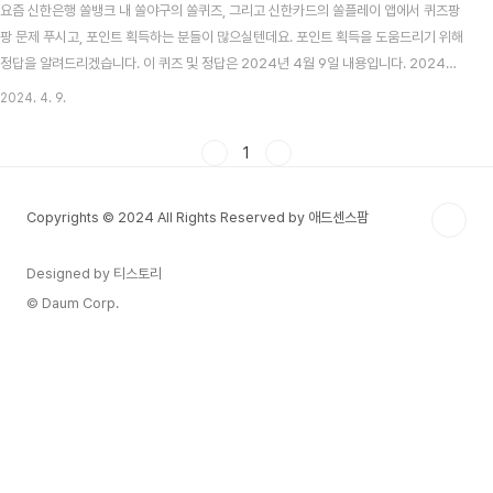
요즘 신한은행 쏠뱅크 내 쏠야구의 쏠퀴즈, 그리고 신한카드의 쏠플레이 앱에서 퀴즈팡
팡 문제 푸시고, 포인트 획득하는 분들이 많으실텐데요. 포인트 획득을 도움드리기 위해
정답을 알려드리겠습니다. 이 퀴즈 및 정답은 2024년 4월 9일 내용입니다. 2024년
22대 총선 여야 후보 대진표 - 서울시 한강 이남 지역 목차 신한 쏠뱅크 쏠야구(쏠퀴즈)
2024. 4. 9.
4월 9일 문제 및 정답 신한 쏠뱅크 쏠야구 4월 9일 문제 다음중, 신한은행 계좌로 토스
페이 결제시 토스포인트 적립이나 금액할인 혜택을 받을 수 있는 야구장 또는 구장온라
1
인몰이 아닌 곳은 어디일까요? 신한 쏠뱅크 쏠야구 4월 9일 정답 챔피언스필드 신한카
드 쏠플레이 퀴즈팡팡 4월 9일 문제 및 정답 신한카드 쏠플레이 퀴즈팡팡 4월 9일 문제
Copyrights © 2024 All Rights Reserved by 애드센스팜
신한 SOL페이 디..
Designed by 티스토리
© Daum Corp.