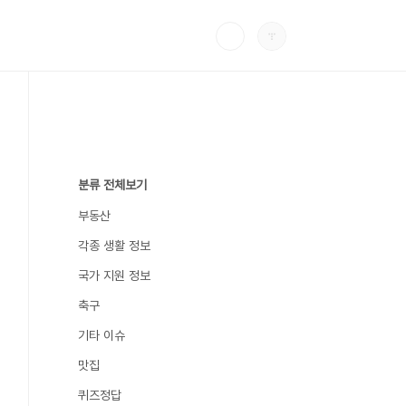
분류 전체보기
부동산
각종 생활 정보
국가 지원 정보
축구
기타 이슈
맛집
퀴즈정답