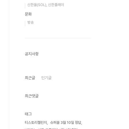
신한쏠(SOL), 신한플레이
문화
방송
공지사항
최근글
인기글
최근댓글
태그
티스토리챌린지
슈퍼쏠 3월 10일 정답