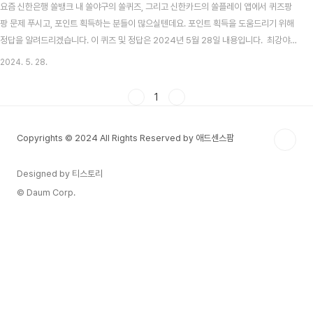
요즘 신한은행 쏠뱅크 내 쏠야구의 쏠퀴즈, 그리고 신한카드의 쏠플레이 앱에서 퀴즈팡
팡 문제 푸시고, 포인트 획득하는 분들이 많으실텐데요. 포인트 획득을 도움드리기 위해
정답을 알려드리겠습니다. 이 퀴즈 및 정답은 2024년 5월 28일 내용입니다. 최강야
구 시즌3 방송시간, 선수, 전적 총정리 목차 신한 쏠뱅크 쏠야구(쏠퀴즈) 5월 28일 문
2024. 5. 28.
제 및 정답신한 쏠뱅크 쏠야구 5월 28일 문제 5월27일 기준 시즌 1,2위를 달리고 있는
기아타이거즈와 두산베어스의 매치를 칭하는 용어와 가장 가까운 것은? 신한 쏠뱅크
1
쏠야구 5월 28일 정답 단군매치 2024 KBO 프로야구, 자동투구판정(ABS) 시스템
도입! 기계가 스트라이크 볼 판정2024 KBO는 이사회를 열고, 금년부터 도입할 제도를
Copyrights © 2024 All Rights Reserved by 애드센스팜
확..
Designed by 티스토리
© Daum Corp.