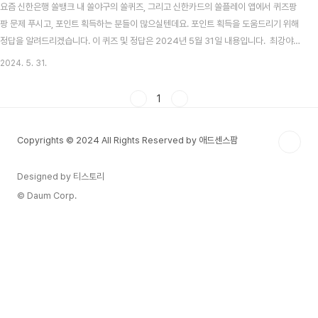
요즘 신한은행 쏠뱅크 내 쏠야구의 쏠퀴즈, 그리고 신한카드의 쏠플레이 앱에서 퀴즈팡
팡 문제 푸시고, 포인트 획득하는 분들이 많으실텐데요. 포인트 획득을 도움드리기 위해
정답을 알려드리겠습니다. 이 퀴즈 및 정답은 2024년 5월 31일 내용입니다. 최강야구
시즌3 방송시간, 선수, 전적 총정리 목차 신한 쏠뱅크 쏠야구(쏠퀴즈) 5월 31일 문제
2024. 5. 31.
및 정답신한 쏠뱅크 쏠야구 5월 31일 문제 2007년 부터 2010년까지 4년 연속 도루
왕을 차지하고 누적 505회 도루로 역대 3위를 기록하고 있는 이대형 선수의 별명은 00
1
소닉이다. 00이 들어간 상품 이름으로 맞는 것은? 신한 쏠뱅크 쏠야구 5월 31일 정답
신한 슈퍼SOL통장 2024 KBO 프로야구, 자동투구판정(ABS) 시스템 도입! 기..
Copyrights © 2024 All Rights Reserved by 애드센스팜
Designed by 티스토리
© Daum Corp.