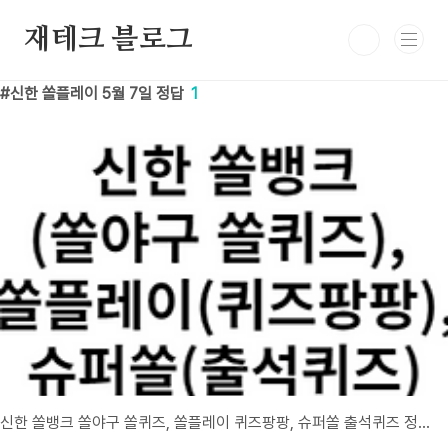
본문 바로가기
재테크 블로그
신한 쏠플레이 5월 7일 정답
1
신한 쏠뱅크 쏠야구 쏠퀴즈, 쏠플레이 퀴즈팡팡, 슈퍼쏠 출석퀴즈 정답 5월 7일