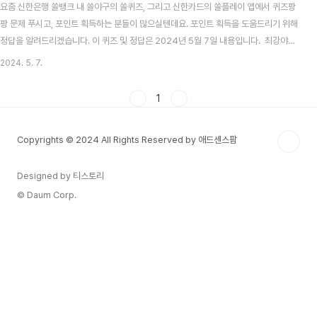
요즘 신한은행 쏠뱅크 내 쏠야구의 쏠퀴즈, 그리고 신한카드의 쏠플레이 앱에서 퀴즈팡
팡 문제 푸시고, 포인트 획득하는 분들이 많으실텐데요. 포인트 획득을 도움드리기 위해
정답을 알려드리겠습니다. 이 퀴즈 및 정답은 2024년 5월 7일 내용입니다. 최강야구
시즌3 방송시간, 선수, 전적 총정리 목차 신한 쏠뱅크 쏠야구(쏠퀴즈) 5월 7일 문제 및
2024. 5. 7.
정답신한 쏠뱅크 쏠야구 5월 7일 문제 다음 중 2024 시즌 키움 히어로즈의 주장은 누
구일까요? 신한 쏠뱅크 쏠야구 5월 7일 정답김혜성 2024 KBO 프로야구, 자동투구
1
판정(ABS) 시스템 도입! 기계가 스트라이크 볼 판정2024 KBO는 이사회를 열고, 금년
부터 도입할 제도를 확정지었습니다. 제도에는 눈여겨볼만한 제도들이 많이 보이는데
Copyrights © 2024 All Rights Reserved by 애드센스팜
요. 그 ..
Designed by 티스토리
© Daum Corp.