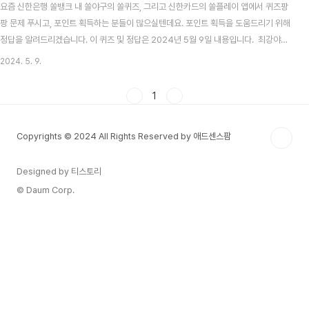
요즘 신한은행 쏠뱅크 내 쏠야구의 쏠퀴즈, 그리고 신한카드의 쏠플레이 앱에서 퀴즈팡
팡 문제 푸시고, 포인트 획득하는 분들이 많으실텐데요. 포인트 획득을 도움드리기 위해
정답을 알려드리겠습니다. 이 퀴즈 및 정답은 2024년 5월 9일 내용입니다. 최강야구
시즌3 방송시간, 선수, 전적 총정리 목차 신한 쏠뱅크 쏠야구(쏠퀴즈) 5월 9일 문제 및
2024. 5. 9.
정답신한 쏠뱅크 쏠야구 5월 9일 문제 프로야구 정규시즌에서 팀끼리 보통 3연전을 치
루는데 이 3경기를 모두 한팀이 승리할 경우 칭하는 용어와 가장 가까운것은? 신한 쏠
1
뱅크 쏠야구 5월 9일 정답 스윕 2024 KBO 프로야구, 자동투구판정(ABS) 시스템 도
입! 기계가 스트라이크 볼 판정2024 KBO는 이사회를 열고, 금년부터 도입할 제도를
Copyrights © 2024 All Rights Reserved by 애드센스팜
확정..
Designed by 티스토리
© Daum Corp.