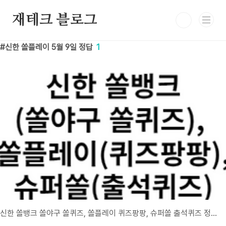
본문 바로가기
재테크 블로그
신한 쏠플레이 5월 9일 정답
1
신한 쏠뱅크 쏠야구 쏠퀴즈, 쏠플레이 퀴즈팡팡, 슈퍼쏠 출석퀴즈 정답 5월 9일