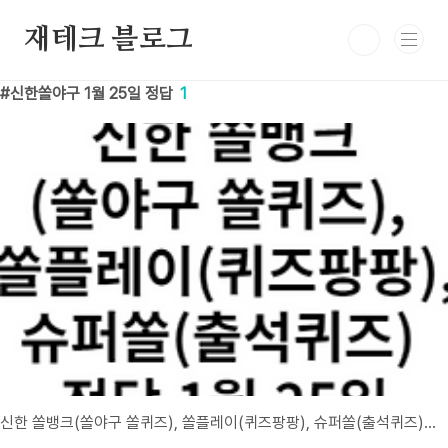
본문 바로가기
재테크 블로그
신한쏠야구 1월 25일 정답
1
신한 쏠뱅크(쏠야구 쏠퀴즈), 쏠플레이(퀴즈팡팡), 슈퍼쏠(출석퀴즈) 정답 1월 25일