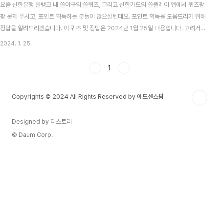
요즘 신한은행 쏠뱅크 내 쏠야구의 쏠퀴즈, 그리고 신한카드의 쏠플레이 앱에서 퀴즈팡
팡 문제 푸시고, 포인트 획득하는 분들이 많으실텐데요. 포인트 획득을 도움드리기 위해
정답을 알려드리겠습니다. 이 퀴즈 및 정답은 2024년 1월 25일 내용입니다. 고려거란
전쟁 시청률 맞추기 이벤트 알아보기 목차 신한 쏠뱅크 쏠야구(쏠퀴즈) 1월 25일 문제
2024. 1. 25.
및 정답 신한 쏠뱅크 쏠야구 1월 25일 문제 다음중 쏠퀴즈를 활용한 장학퀴즈 컨셉의 콘
텐츠를 유튜브에 업로드한 구단의 채널명은 무엇일까요? 신한 쏠뱅크 쏠야구 1월 25일
1
정답 갸티비 신한카드 쏠플레이 퀴즈팡팡 1월 25일 문제 및 정답 신한카드 쏠플레이 퀴
즈팡팡 1월 25일 문제 슈퍼SOL 가입시 "신한카드" 선택하고 이벤트 응모하면 추첨을
Copyrights © 2024 All Rights Reserved by 애드센스팜
통해 아이패드 에어, ..
Designed by 티스토리
© Daum Corp.