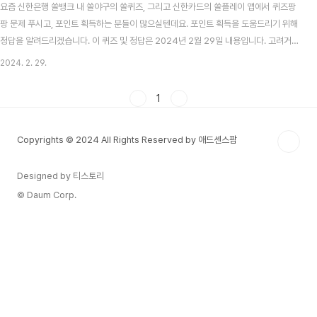
요즘 신한은행 쏠뱅크 내 쏠야구의 쏠퀴즈, 그리고 신한카드의 쏠플레이 앱에서 퀴즈팡
팡 문제 푸시고, 포인트 획득하는 분들이 많으실텐데요. 포인트 획득을 도움드리기 위해
정답을 알려드리겠습니다. 이 퀴즈 및 정답은 2024년 2월 29일 내용입니다. 고려거란
전쟁 시청률 맞추기 이벤트 알아보기 목차 신한 쏠뱅크 쏠야구(쏠퀴즈) 2월 29일 문제
2024. 2. 29.
및 정답 신한 쏠뱅크 쏠야구 2월 29일 문제 한화이글스와 류현진 선수가 총액 170억원
의 역대 최대 규모의 계약을 체결하였는데요, 총 몇년의 계약을 하였을까요? 신한 쏠뱅
1
크 쏠야구 2월 29일 정답 8 신한카드 쏠플레이 퀴즈팡팡 2월 29일 문제 및 정답 신한
카드 쏠플레이 퀴즈팡팡 2월 29일 문제 신한카드 '디저트Pick'의 베이커리형과 커피형
Copyrights © 2024 All Rights Reserved by 애드센스팜
은 모두 월 5,50..
Designed by 티스토리
© Daum Corp.