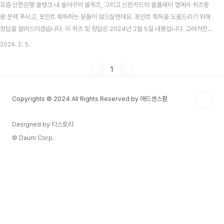
요즘 신한은행 쏠뱅크 내 쏠야구의 쏠퀴즈, 그리고 신한카드의 쏠플레이 앱에서 퀴즈팡
팡 문제 푸시고, 포인트 획득하는 분들이 많으실텐데요. 포인트 획득을 도움드리기 위해
정답을 알려드리겠습니다. 이 퀴즈 및 정답은 2024년 2월 5일 내용입니다. 고려거란
전쟁 시청률 맞추기 이벤트 알아보기 목차 신한 쏠뱅크 쏠야구(쏠퀴즈) 2월 5일 문제 및
2024. 2. 5.
정답 신한 쏠뱅크 쏠야구 2월 5일 문제 2023 시즌 KT의 중간계투로 32홀드를 기록하
며 최연소 홀드왕을 수상한 선수는? 신한 쏠뱅크 쏠야구 2월 5일 정답 박영현 신한카드
1
쏠플레이 퀴즈팡팡 2월 5일 문제 및 정답 신한카드 쏠플레이 퀴즈팡팡 2월 5일 문제 신
년맞이 용하다! SOL쿠키와 운세타로 이벤트에서 SOL쿠키를 뽑으면 새해덕담과 함께
Copyrights © 2024 All Rights Reserved by 애드센스팜
23P를 지급한다?!..
Designed by 티스토리
© Daum Corp.