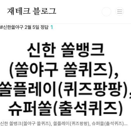
본문 바로가기
재테크 블로그
신한쏠야구 2월 5일 정답
1
신한 쏠뱅크(쏠야구 쏠퀴즈), 쏠플레이(퀴즈팡팡), 슈퍼쏠(출석퀴즈) 정답 2월 5일