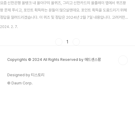
요즘 신한은행 쏠뱅크 내 쏠야구의 쏠퀴즈, 그리고 신한카드의 쏠플레이 앱에서 퀴즈팡
팡 문제 푸시고, 포인트 획득하는 분들이 많으실텐데요. 포인트 획득을 도움드리기 위해
정답을 알려드리겠습니다. 이 퀴즈 및 정답은 2024년 2월 7일 내용입니다. 고려거란
전쟁 시청률 맞추기 이벤트 알아보기 목차 신한 쏠뱅크 쏠야구(쏠퀴즈) 2월 7일 문제 및
2024. 2. 7.
정답 신한 쏠뱅크 쏠야구 2월 7일 문제 다음중 역대 KBO리그 영구결번 선수가 아닌 인
물은 누구일까요? 신한 쏠뱅크 쏠야구 2월 7일 정답 최형우 신한카드 쏠플레이 퀴즈팡
1
팡 2월 7일 문제 및 정답 신한카드 쏠플레이 퀴즈팡팡 2월 7일 문제 최대 3,000p를 받
을 수 있는 올댓 'OO뒤에 숨겨진 숨은 선물을 찾아라!' 이벤트에서 OO에 들어갈 말은
Copyrights © 2024 All Rights Reserved by 애드센스팜
'카드'가 맞을..
Designed by 티스토리
© Daum Corp.