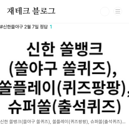
본문 바로가기
재테크 블로그
신한쏠야구 2월 7일 정답
1
신한 쏠뱅크(쏠야구 쏠퀴즈), 쏠플레이(퀴즈팡팡), 슈퍼쏠(출석퀴즈) 정답 2월 7일