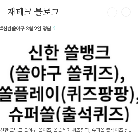
본문 바로가기
재테크 블로그
신한쏠야구 3월 2일 정답
1
신한 쏠뱅크 쏠야구 쏠퀴즈, 쏠플레이 퀴즈팡팡, 슈퍼쏠 출석퀴즈 정답 3월 2일