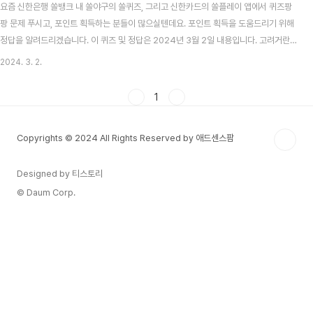
요즘 신한은행 쏠뱅크 내 쏠야구의 쏠퀴즈, 그리고 신한카드의 쏠플레이 앱에서 퀴즈팡
팡 문제 푸시고, 포인트 획득하는 분들이 많으실텐데요. 포인트 획득을 도움드리기 위해
정답을 알려드리겠습니다. 이 퀴즈 및 정답은 2024년 3월 2일 내용입니다. 고려거란
전쟁 시청률 맞추기 이벤트 알아보기 목차 신한 쏠뱅크 쏠야구(쏠퀴즈) 3월 2일 문제 및
2024. 3. 2.
정답 신한 쏠뱅크 쏠야구 3월 2일 문제 다음 중 KBO 최초로 시즌 600타수를 기록한
선수는? 신한 쏠뱅크 쏠야구 3월 2일 정답 이대형 신한카드 쏠플레이 퀴즈팡팡 3월 2
1
일 문제 및 정답 신한카드 쏠플레이 퀴즈팡팡 3월 2일 문제 신한 SOL페이 '운세타로 서
비스'에서 이달의 운세를 통해 3월 나의 운을 확인해 볼 수 있다? 신한카드 쏠플레이 퀴
Copyrights © 2024 All Rights Reserved by 애드센스팜
즈팡팡 3월 2일..
Designed by 티스토리
© Daum Corp.