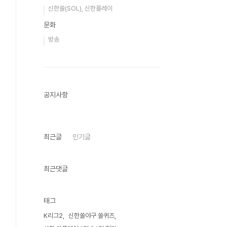
신한쏠(SOL), 신한플레이
문화
방송
공지사항
최근글
인기글
최근댓글
태그
K리그2
신한쏠야구 쏠퀴즈