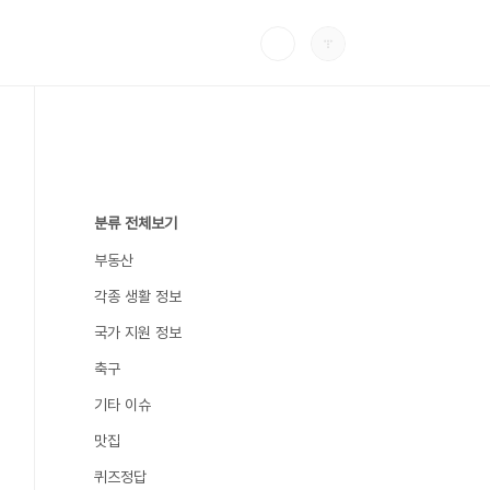
분류 전체보기
부동산
각종 생활 정보
국가 지원 정보
축구
기타 이슈
맛집
퀴즈정답