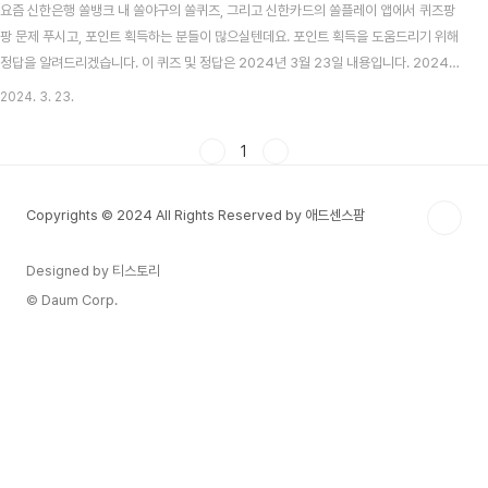
요즘 신한은행 쏠뱅크 내 쏠야구의 쏠퀴즈, 그리고 신한카드의 쏠플레이 앱에서 퀴즈팡
팡 문제 푸시고, 포인트 획득하는 분들이 많으실텐데요. 포인트 획득을 도움드리기 위해
정답을 알려드리겠습니다. 이 퀴즈 및 정답은 2024년 3월 23일 내용입니다. 2024년
22대 총선 여야 후보 대진표 - 서울시 한강 이남 지역 목차 신한 쏠뱅크 쏠야구(쏠퀴즈)
2024. 3. 23.
3월 23일 문제 및 정답 신한 쏠뱅크 쏠야구 3월 23일 문제 2024 프로야구 개막전 선
발투수로 확정된 선수가 아닌 사람은 누구일까요?(3월 22일 미디어데이 발표기준) 신
1
한 쏠뱅크 쏠야구 3월 23일 정답 문동주 신한카드 쏠플레이 퀴즈팡팡 3월 23일 문제
및 정답 신한카드 쏠플레이 퀴즈팡팡 3월 23일 문제 SOL웨딩페어 X 더현대 이벤트 신
Copyrights © 2024 All Rights Reserved by 애드센스팜
청 후, 현..
Designed by 티스토리
© Daum Corp.