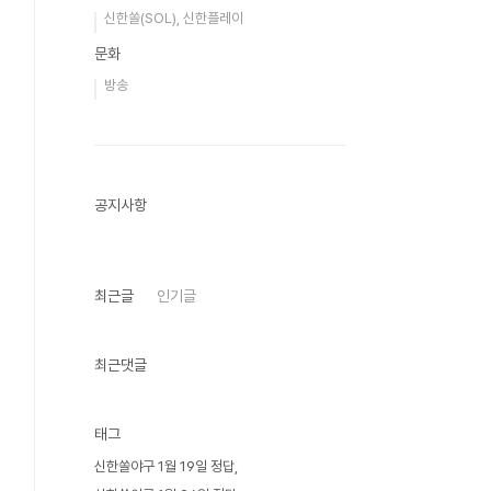
신한쏠(SOL), 신한플레이
문화
방송
공지사항
최근글
인기글
최근댓글
태그
신한쏠야구 1월 19일 정답