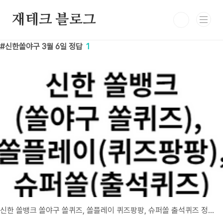
본문 바로가기
재테크 블로그
신한쏠야구 3월 6일 정답
1
신한 쏠뱅크 쏠야구 쏠퀴즈, 쏠플레이 퀴즈팡팡, 슈퍼쏠 출석퀴즈 정답 3월 6일