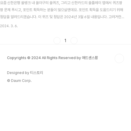
요즘 신한은행 쏠뱅크 내 쏠야구의 쏠퀴즈, 그리고 신한카드의 쏠플레이 앱에서 퀴즈팡
팡 문제 푸시고, 포인트 획득하는 분들이 많으실텐데요. 포인트 획득을 도움드리기 위해
정답을 알려드리겠습니다. 이 퀴즈 및 정답은 2024년 3월 6일 내용입니다. 고려거란
전쟁 시청률 맞추기 이벤트 알아보기 목차 신한 쏠뱅크 쏠야구(쏠퀴즈) 3월 6일 문제 및
2024. 3. 6.
정답 신한 쏠뱅크 쏠야구 3월 6일 문제 각 구단의 스프링캠프가 마무리 되고 있습니다.
다음중 KIA타이거즈 스프링캠프의 자체 MVP로 선정된 야수는 누구일까요? 신한 쏠뱅
1
크 쏠야구 3월 6일 정답 윤도현 신한카드 쏠플레이 퀴즈팡팡 3월 6일 문제 및 정답 신
한카드 쏠플레이 퀴즈팡팡 3월 6일 문제 SOL트래블 체크카드 외화 환전 고객은 MLB
Copyrights © 2024 All Rights Reserved by 애드센스팜
서울시리즈 티켓 응모권..
Designed by 티스토리
© Daum Corp.