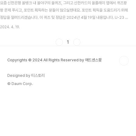
요즘 신한은행 쏠뱅크 내 쏠야구의 쏠퀴즈, 그리고 신한카드의 쏠플레이 앱에서 퀴즈팡
팡 문제 푸시고, 포인트 획득하는 분들이 많으실텐데요. 포인트 획득을 도움드리기 위해
정답을 알려드리겠습니다. 이 퀴즈 및 정답은 2024년 4월 19일 내용입니다. U-23 아
시안컵 (올림픽 예선전) 결과 및 무료 중계 알아보기 목차 신한 쏠뱅크 쏠야구(쏠퀴즈) 4
2024. 4. 19.
월 19일 문제 및 정답 신한 쏠뱅크 쏠야구 4월 19일 문제 현 두산베어스 감독 이승엽에
이어 역대 두번째 통산 4000루타를 기록한 선수의 이름은 무엇일까요? 신한 쏠뱅크 쏠
1
야구 4월 19일 정답 최형우 2024 KBO 프로야구, 자동투구판정(ABS) 시스템 도입!
기계가 스트라이크 볼 판정 2024 KBO는 이사회를 열고, 금년부터 도입할 제도를 확정
Copyrights © 2024 All Rights Reserved by 애드센스팜
지었습..
Designed by 티스토리
© Daum Corp.