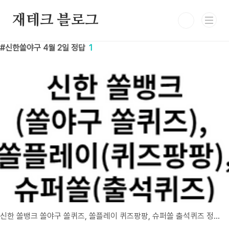
본문 바로가기
재테크 블로그
신한쏠야구 4월 2일 정답
1
신한 쏠뱅크 쏠야구 쏠퀴즈, 쏠플레이 퀴즈팡팡, 슈퍼쏠 출석퀴즈 정답 4월 2일