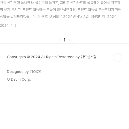
요즘 신한은행 쏠뱅크 내 쏠야구의 쏠퀴즈, 그리고 신한카드의 쏠플레이 앱에서 퀴즈팡
팡 문제 푸시고, 포인트 획득하는 분들이 많으실텐데요. 포인트 획득을 도움드리기 위해
정답을 알려드리겠습니다. 이 퀴즈 및 정답은 2024년 4월 2일 내용입니다. 2024년
22대 총선 여야 후보 대진표 - 서울시 한강 이남 지역 목차 신한 쏠뱅크 쏠야구(쏠퀴즈)
2024. 4. 2.
4월 2일 문제 및 정답 신한 쏠뱅크 쏠야구 4월 2일 문제 다음중 KBO팀 엔씨 다이노스
와 롯데 자이언츠 사이의 경기를 이르는 용어와 가장 관계 깊은 용어는? 신한 쏠뱅크 쏠
1
야구 4월 2일 정답 낙동강더비 신한카드 쏠플레이 퀴즈팡팡 4월 2일 문제 및 정답 신한
카드 쏠플레이 퀴즈팡팡 4월 2일 문제 4월 1일 ~ 4월 3일까지 진행되는 올댓쇼핑 룰
Copyrights © 2024 All Rights Reserved by 애드센스팜
렛 이벤트 중..
Designed by 티스토리
© Daum Corp.