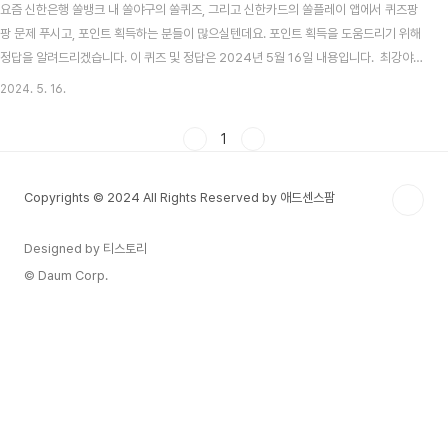
요즘 신한은행 쏠뱅크 내 쏠야구의 쏠퀴즈, 그리고 신한카드의 쏠플레이 앱에서 퀴즈팡
팡 문제 푸시고, 포인트 획득하는 분들이 많으실텐데요. 포인트 획득을 도움드리기 위해
정답을 알려드리겠습니다. 이 퀴즈 및 정답은 2024년 5월 16일 내용입니다. 최강야구
시즌3 방송시간, 선수, 전적 총정리 목차 신한 쏠뱅크 쏠야구(쏠퀴즈) 5월 16일 문제
2024. 5. 16.
및 정답신한 쏠뱅크 쏠야구 5월 16일 문제 다음 중 인천 연고지인 SSG랜더스와 수원
연고지인 KT 위즈의 경기를 이르는 용어와 가장 가까운 것은? 신한 쏠뱅크 쏠야구 5
1
월 16일 정답 수인선 시리즈 2024 KBO 프로야구, 자동투구판정(ABS) 시스템 도입!
기계가 스트라이크 볼 판정2024 KBO는 이사회를 열고, 금년부터 도입할 제도를 확..
Copyrights © 2024 All Rights Reserved by 애드센스팜
Designed by 티스토리
© Daum Corp.